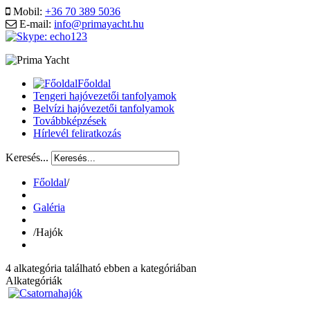
Mobil:
+36 70 389 5036
E-mail:
info@primayacht.hu
Főoldal
Tengeri hajóvezetői tanfolyamok
Belvízi hajóvezetői tanfolyamok
Továbbképzések
Hírlevél feliratkozás
Keresés...
Főoldal
/
Galéria
/
Hajók
4 alkategória található ebben a kategóriában
Alkategóriák