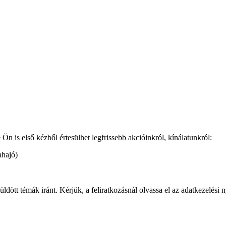
 is első kézből értesülhet legfrissebb akcióinkról, kínálatunkról:
ahajó)
ött témák iránt. Kérjük, a feliratkozásnál olvassa el az adatkezelési n