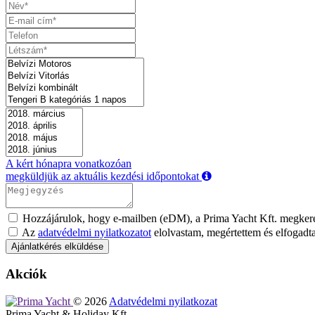
A kért hónapra vonatkozóan
megküldjük az aktuális kezdési időpontokat
Hozzájárulok, hogy e-mailben (eDM), a Prima Yacht Kft. megkeres
Az
adatvédelmi nyilatkozatot
elolvastam, megértettem és elfogad
Akciók
©
2026
Adatvédelmi nyilatkozat
Prima Yacht & Holiday Kft.