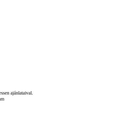
sen ajánlataival.
tam