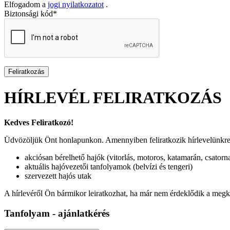
Elfogadom a
jogi nyilatkozatot
.
Biztonsági kód*
HÍRLEVÉL
FELIRATKOZÁS
Kedves Feliratkozó!
Üdvözöljük Önt honlapunkon. Amennyiben feliratkozik hírlevelünkre Ön
akciósan bérelhető hajók (vitorlás, motoros, katamarán, csatorn
aktuális hajóvezetői tanfolyamok (belvízi és tengeri)
szervezett hajós utak
A hírlevéről Ön bármikor leiratkozhat, ha már nem érdeklődik a megküld
Tanfolyam
-
ajánlatkérés