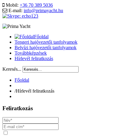
Mobil:
+36 70 389 5036
E-mail:
info@primayacht.hu
Főoldal
Tengeri hajóvezetői tanfolyamok
Belvízi hajóvezetői tanfolyamok
Továbbképzések
Hírlevél feliratkozás
Keresés...
Főoldal
/
Hírlevél feliratkozás
Feliratkozás